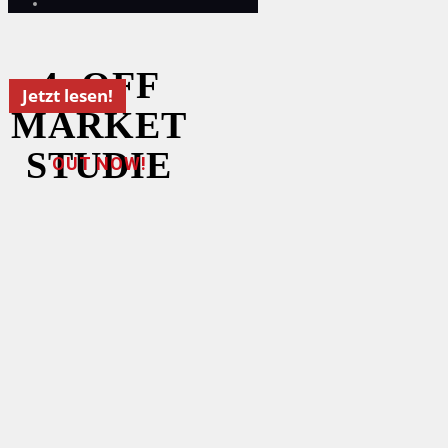
4. OFF
Jetzt lesen!
MARKET
STUDIE
OUT NOW!